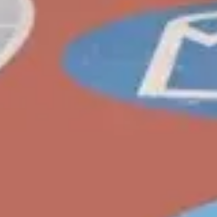
evidal@cumbresvillahermosa.com