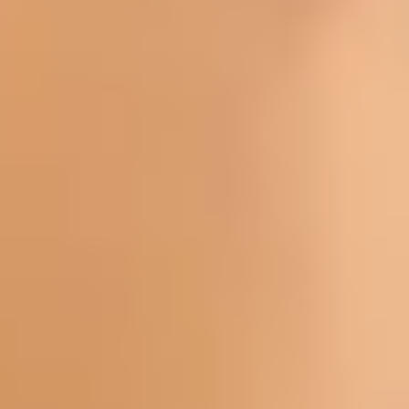
CONSTRUYE
Nuestros alumnos son protagonistas de su aprendizaje. 
secundaria, fomentamos que toda la comunidad educati
trabaje en alianza con los padres de familia. Nuestro
objetivo es lograr una formación socioemocional integral
considerando las características individuales de cada
alumno y su contexto. Realizamos intervenciones
educativas-formativas pertinentes, enfocándonos en qu
cada estudiante aprenda a valorarse y potenciar sus
dones.
Solicita información
Obtén atención personalizada