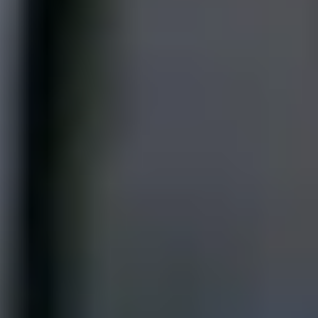
¿LISTO PARA DAR EL SIGUIENTE PASO?
Agenda tu visita
Conoce nuestras instalaciones, platica con nuestro equipo
y descubre por qué somos la mejor opción para tu familia.
Agendar visita
Contacto