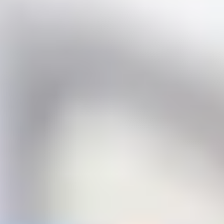
Deportes y cultura
Deportes y cultura
En secundaria, el deporte se convierte en una oportunidad
de formar la voluntad y el carácter, de hacer uso de
estrategias y pensamiento táctico para lograr la victoria,
siempre con respeto del juego limpio, mejorando la visión
de sí mismo y de sus relaciones sociales.
Además, los alumnos participan en torneos intercolegiales
en las diferentes disciplinas. El Torneo de la Amistad es el
evento deportivo más importante de la Red de Colegios
Semper Altius y una de las actividades deportivas con