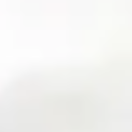
Metodologías para el aprendizaje
Metodologías para el aprendizaje
Las metodologías para el aprendizaje son una parte
fundamental de nuestro Modelo Pedagógico. Nos alejan
de la educación tradicional, ya que nuestro proceso de
enseñanza-aprendizaje es activo.
Buscamos que el alumno se involucre, interactúe y