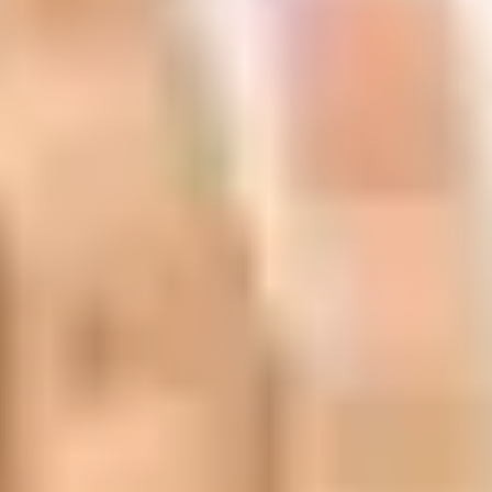
Español
/
English
English
Admisiones
Inicio
¿Quiénes somos?
Modelo educativo
Ventajas
Niveles
Blog