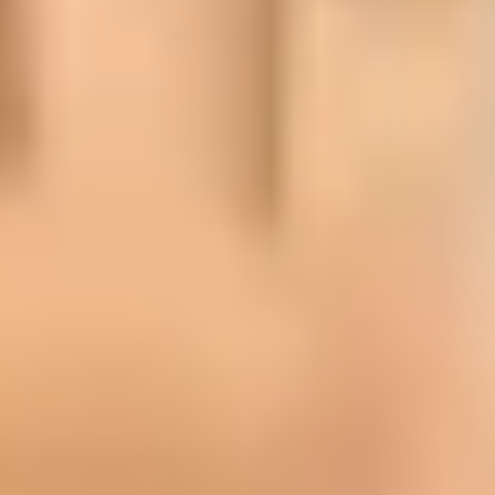
Español
/
English
English
Admisiones
SECUNDARIA