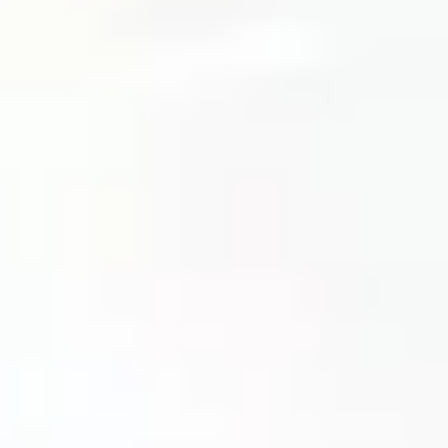
Ambientes de aprendizaje
Deportes y cultura
Metodologías para el aprendizaje
Las metodologías para el aprendizaje son una parte
fundamental de nuestro Modelo Pedagógico. Nos alejan
de la educación tradicional, ya que nuestro proceso de
enseñanza-aprendizaje es activo.