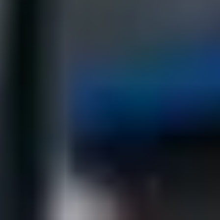
Teléfono
+52 99 31 39 10 70
WhatsApp
+529933019439
Correo electrónico
evidal@cumbresvillahermosa.com
Dirección
Dirección: Prolongación de Avenida Paseo Usumacinta
s/n, Ranchería González Primera Sección , Villahermosa,
Tabasco, 86280
OBTENER INFORMACIÓN DE ADMISIONES
PARA SECUNDARIA