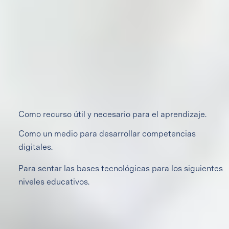
eficientemente como herramienta para incrementar su
productividad, desarrollar su creatividad, comunicar ideas
y aprender colaborativamente, sin olvidar la
responsabilidad que conlleva el uso de las mismas.
A través del uso de la tecnología educativa, la robótica y
la metodología STEAM (Science, Technology, Engineering,
Arts & Math), fomentamos que los alumnos la vean:
Como recurso útil y necesario para el aprendizaje.
Como un medio para desarrollar competencias
digitales.
Para sentar las bases tecnológicas para los siguientes
niveles educativos.
Nivel de inglés