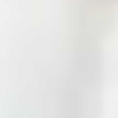
vivencial, a través de un encuentro personal con Cristo
mediante la oración, la vida de gracia y los sacramentos.
Todo esto, nos lleva a la formación integral de líderes
positivos, que mediante sus habilidades sociales y su
comunicación asertiva transformen a la sociedad.
Queremos que nuestros alumnos vivan una fe alegre y que
pongan sus valores en acción para el bien común,
entendiendo que está en nuestras manos hacer un cambio
positivo.
Tecnología
Tecnología
Buscamos que los alumnos utilicen la tecnología eficaz y