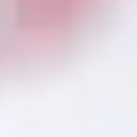
evidal@cumbresvillahermosa.com