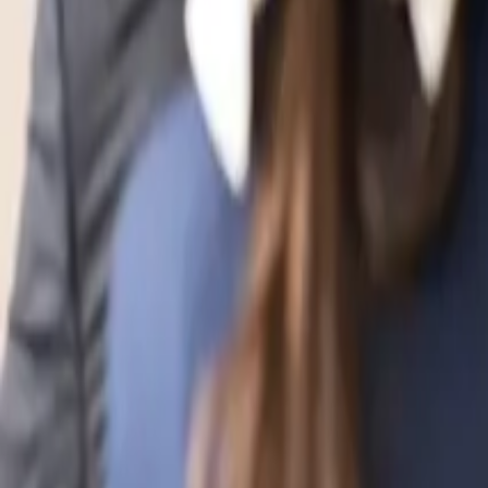
evidal@cumbresvillahermosa.com