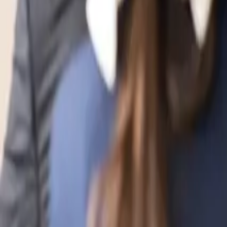
evidal@cumbresvillahermosa.com