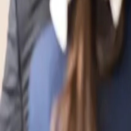
evidal@cumbresvillahermosa.com