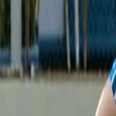
evidal@cumbresvillahermosa.com