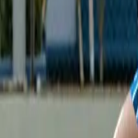
evidal@cumbresvillahermosa.com