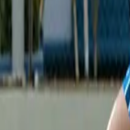
evidal@cumbresvillahermosa.com