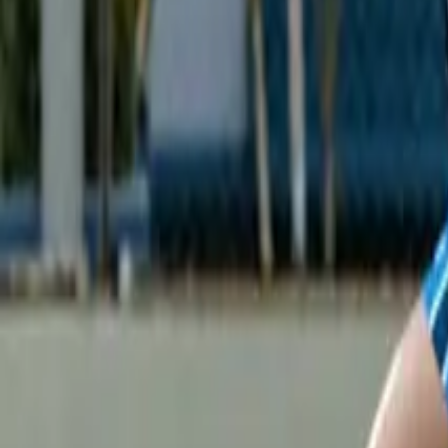
evidal@cumbresvillahermosa.com