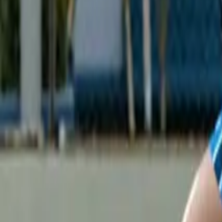
evidal@cumbresvillahermosa.com